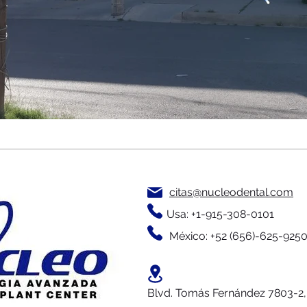
citas@nucleodental.com
Usa: +1-915-308-0101
México: +52 (656)-625-925
Blvd. Tomás Fernández 7803-2,