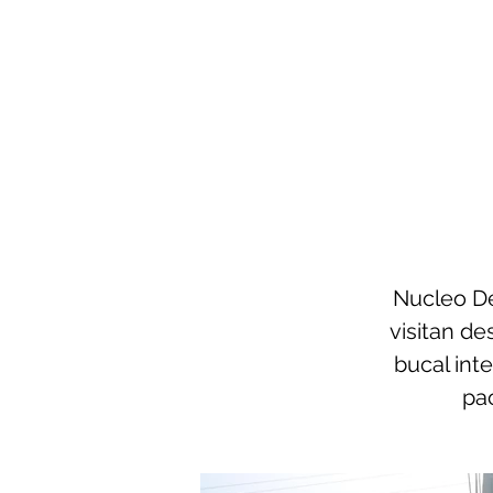
Nucleo De
visitan de
bucal int
pac