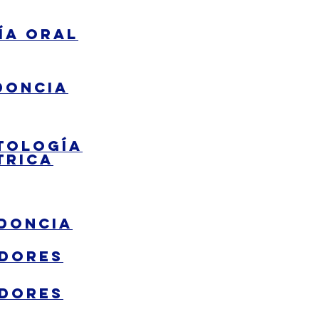
ía Oral
doncia
tología
trica
doncia
adores
adores