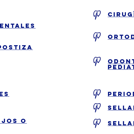
cirug
dentales
orto
postiza
Odon
Pedia
es
perio
sell
ijos o
sell