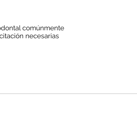
iodontal comúnmente
acitación necesarias
0