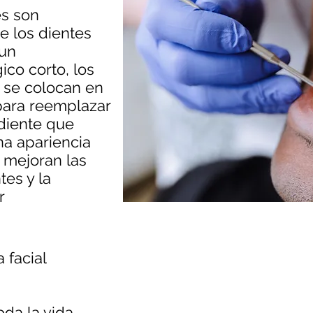
es son
de los dientes
 un
ico corto, los
 se colocan en
 para reemplazar
 diente que
na apariencia
s mejoran las
tes y la
r
 facial
da la vida.