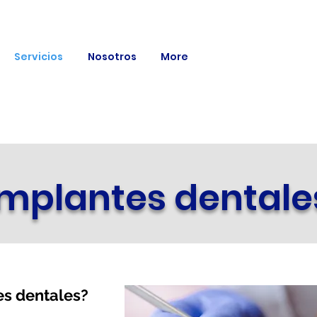
Servicios
Nosotros
More
Implantes dentale
es dentales?