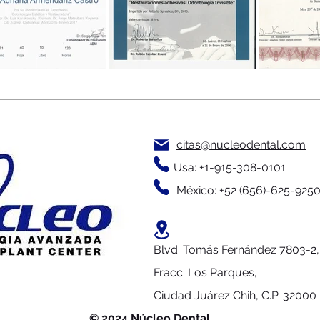
citas@nucleodental.com
Usa: +1-915-308-0101
México: +52 (656)-625-925
Blvd. Tomás Fernández 7803-2,
Fracc. Los Parques,
Ciudad Juárez Chih, C.P. 32000
© 2024 Núcleo Dental